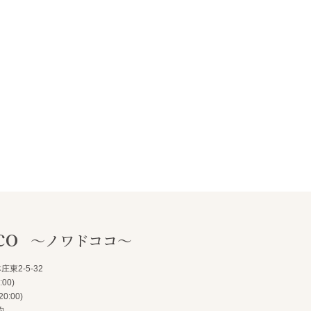
co
～ノワドココ～
東2-5-32
00)
0:00)
約