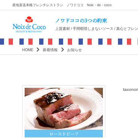
産地直送本格フレンチレストラン ノワドココ Noix・de・coco
ノワドココの3つの約束
上質素材 / 手間暇惜しまないソース / 真心とフレ
HOME
新着情報
お知らせ
taxonom
ローストビーフ