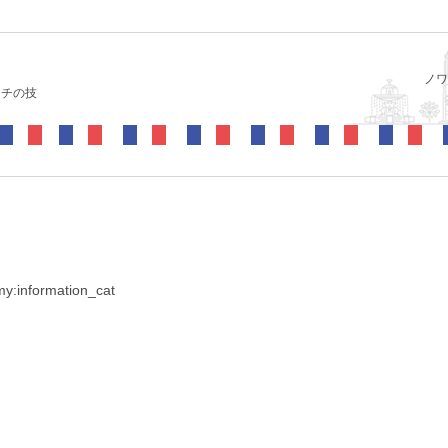
ノワ
ンチの技
y:information_cat