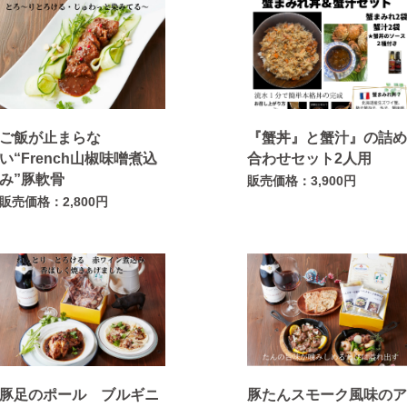
ご飯が止まらな
『蟹丼』と蟹汁』の詰
い“French山椒味噌煮込
合わせセット2人用
み”豚軟骨
販売価格：3,900円
販売価格：2,800円
豚足のポール ブルギニ
豚たんスモーク風味の