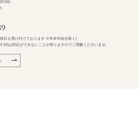
0:00)
約
89
・祝日も受け付けております ※年末年始を除く)
:30)は
対応ができないことが有りますのでご理解くださいませ。
ム