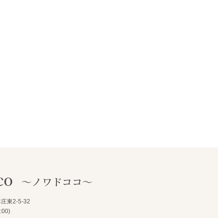
co
～ノワドココ～
東2-5-32
00)