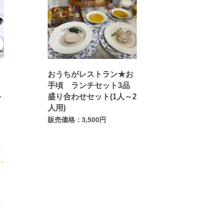
お
おうちがレストラン★お
手頃 ランチセット3品
～
盛り合わせセット(1人～2
人用)
販売価格：3,500円