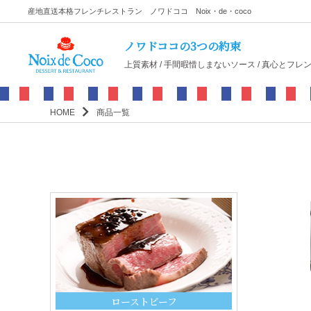
産地直送本格フレンチレストラン ノワドココ Noix・de・coco
ノワドココの3つの約束
上質素材 / 手間暇惜しまないソース / 真心とフレ
HOME
商品一覧
ローストビーフ