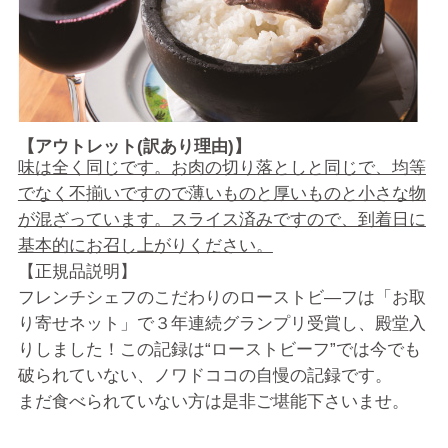
【アウトレット(訳あり理由)】
味は全く同じです。お肉の切り落としと同じで、均等
でなく不揃いですので薄いものと厚いものと小さな物
が混ざっています。スライス済みですので、到着日に
基本的にお召し上がりください。
【正規品説明】
フレンチシェフのこだわりのローストビ―フは「お取
り寄せネット」で３年連続グランプリ受賞し、殿堂入
りしました！この記録は“ローストビーフ”では今でも
破られていない、ノワドココの自慢の記録です。
まだ食べられていない方は是非ご堪能下さいませ。