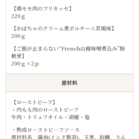
【鶏モモ肉のフリカッセ】
220ｇ
【かぼちゃのクリーム煮ポルチーニ茸風味】
200ｇ
【ご飯が止まらない“French山椒味噌煮込み”豚
軟骨】
200ｇ×2ｐ
原材料
【ローストビーフ】
・内もも肉のローストビーフ
牛肉・トリュフオイル・胡椒・塩
・熟成ロ－ストビ―フソ－ス
原材料名 醤油(インド製造)、玉葱、砂糖、りん