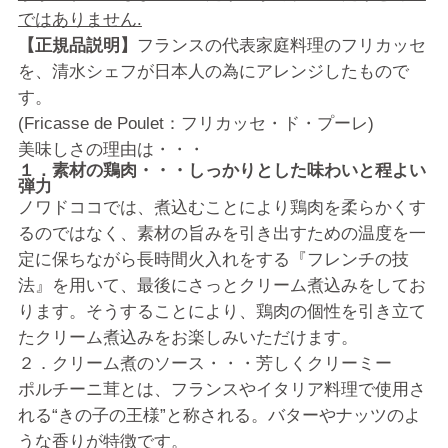
ではありません.
【正規品説明】
フランスの代表家庭料理のフリカッセ
を、清水シェフが日本人の為にアレンジしたもので
す。
(Fricasse de Poulet：フリカッセ・ド・プーレ)
美味しさの理由は・・・
１．素材の鶏肉・・・しっかりとした味わいと程よい
弾力
ノワドココでは、煮込むことにより鶏肉を柔らかくす
るのではなく、素材の旨みを引き出すための温度を一
定に保ちながら長時間火入れをする『フレンチの技
法』を用いて、最後にさっとクリーム煮込みをしてお
ります。そうすることにより、鶏肉の個性を引き立て
たクリーム煮込みをお楽しみいただけます。
２．クリーム煮のソース・・・芳しくクリーミー
ポルチーニ茸とは、フランスやイタリア料理で使用さ
れる“きの子の王様”と称される。バターやナッツのよ
うな香りが特徴です。