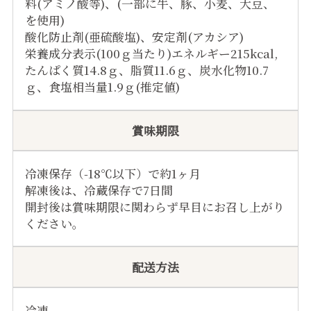
料(アミノ酸等)、(一部に牛、豚、小麦、大豆、
を使用)
酸化防止剤(亜硫酸塩)、安定剤(アカシア)
栄養成分表示(100ｇ当たり)エネルギー215kcal,
たんぱく質14.8ｇ、脂質11.6ｇ、炭水化物10.7
ｇ、食塩相当量1.9ｇ(推定値)
賞味期限
冷凍保存（-18℃以下）で約1ヶ月
解凍後は、冷蔵保存で7日間
開封後は賞味期限に関わらず早目にお召し上がり
ください。
配送方法
冷凍