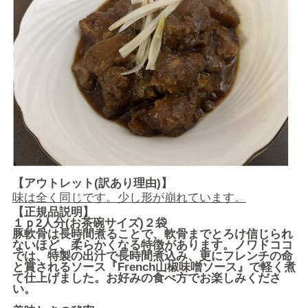
【アウトレット(訳あり理由)】
味は全く同じです。少し形が崩れています。
【正規品説明】
１ｐ2人分(お茶碗サイズ)２袋
豚軟骨は長時間煮ることで、軟骨までとろけ信じられ
ないほど、柔らかくなる特徴があります。ノワドココ
では、特製の出汁で長時間煮込み、更にフレンチの命
と賞されるソース『French山椒味噌ソース』で軽く煮
て仕上げました。お好みの食べ方でお楽しみくださ
い。