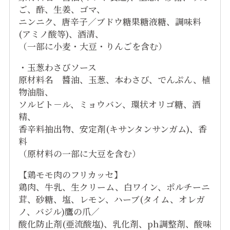
ご、酢、生姜、ゴマ、
ニンニク、唐辛子／ブドウ糖果糖液糖、調味料
(アミノ酸等)、酒清、
（一部に小麦・大豆・りんごを含む）
・玉葱わさびソース
原材料名 醬油、玉葱、本わさび、でんぷん、植
物油脂、
ソルビト－ル、ミョウバン、環状オリゴ糖、酒
精、
香辛料抽出物、安定剤(キサンタンサンガム)、香
料
（原材料の一部に大豆を含む）
【鶏モモ肉のフリカッセ】
鶏肉、牛乳、生クリーム、白ワイン、ポルチーニ
茸、砂糖、塩、レモン、ハーブ(タイム、オレガ
ノ、バジル)鷹の爪／
酸化防止剤(亜流酸塩)、乳化剤、ph調整剤、酸味