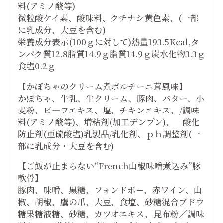
料(アミノ酸等)
微粒酸ケイ素、酸味料、クチナシ黄色素、(一部
に乳成分、大豆を含む)
栄養成分表示(100ｇに対して)熱量193.5Kcal,タ
ンパク質12.8脂質14.9ｇ脂質14.9ｇ炭水化物3.3ｇ
食塩0.2ｇ
【かぼちゃのクリーム煮ポルチーニ茸風味】
かぼちゃ、牛乳、生クリーム、豚肉、バター、小
麦粉、ビ―フエキス、塩、チキンエキス、/調味
料(アミノ酸等)、増粘剤(加工デンプン)、 酸化
防止剤(亜硫酸塩)乳製品/乳化剤、ｐｈ調整剤(一
部に乳成分・大豆を含む)
【ご飯が止まらない“French山椒味噌煮込み”豚
軟骨】
豚肉、味噌、黒糖、フォンドボー、赤ワイン、山
椒、胡椒、鷹の爪、大豆、食塩、砂糖混合ブドウ
糖果糖液糖、砂糖、カツオエキス、昆布粉／調味